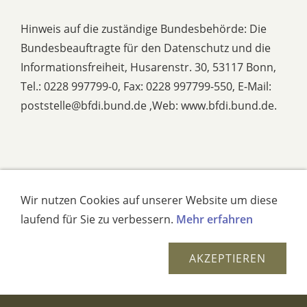
Hinweis auf die zuständige Bundesbehörde: Die
Bundesbeauftragte für den Datenschutz und die
Informationsfreiheit, Husarenstr. 30, 53117 Bonn,
Tel.: 0228 997799-0, Fax: 0228 997799-550, E-Mail:
poststelle@bfdi.bund.de ,Web: www.bfdi.bund.de.
Wir nutzen Cookies auf unserer Website um diese
laufend für Sie zu verbessern.
Mehr erfahren
5. Ihr Recht auf Widerspruch
AKZEPTIEREN
Sofern wir Ihre personenbezogenen Daten auf
Basis eines berechtigten Interesses verarbeiten,
haben Sie das Recht, Widerspruch gegen diese